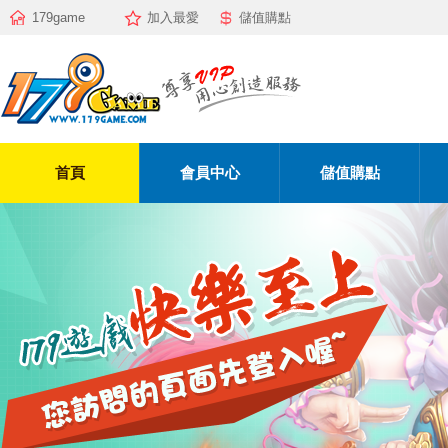
179game
加入最愛
儲值購點
首頁
會員中心
儲值購點