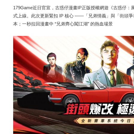
179Game近日官宣，古惑仔漫畫IP正版授權網遊《古惑仔
式上線。此次更新緊扣 IP 核心 ——「兄弟情義」與「街頭
本；一秒拉回漫畫中 “兄弟齊心闖江湖” 的熱血場景