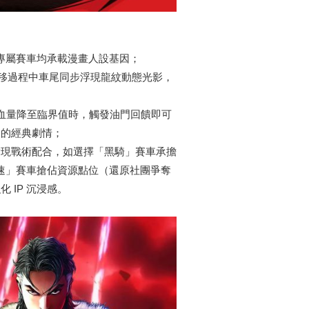
色專屬賽車均承載漫畫人設基因；
漂移過程中車尾同步浮現龍紋動態光影，
​
輛血量降至臨界值時，觸發油門回饋即可
的經典劇情；​
實現戰術配合，如選擇「黑騎」賽車承擔
極速」賽車搶佔資源點位（還原社團爭奪
 IP 沉浸感。