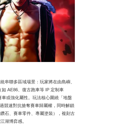
系統串聯多區域場景：玩家將在由島嶼、
 AE86、復古跑車等 IP 定制車
復賽車或強化屬性。玩法核心圍繞「地盤
，通過競速對抗搶奪賽車歸屬權，同時解鎖
如鑽石、賽車零件、專屬塗裝），複刻古
滿江湖博弈感。