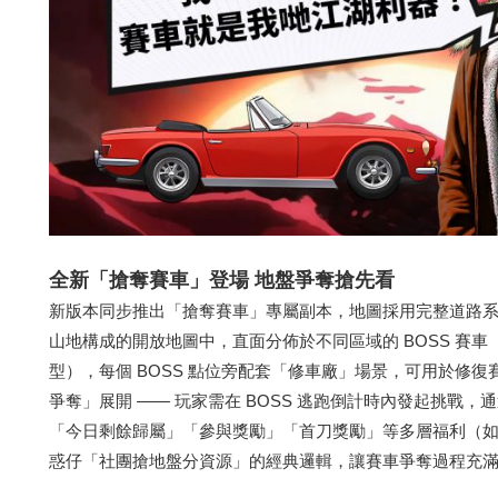
全新「搶奪賽車」登場
地盤爭奪
搶先看
新版本同步推出「搶奪賽車」專屬副本，地圖採用完整道路
山地構成的開放地圖中，直面分佈於不同區域的 BOSS 賽車（如
型），每個 BOSS 點位旁配套「修車廠」場景，可用於修
爭奪」展開 —— 玩家需在 BOSS 逃跑倒計時內發起挑戰
「今日剩餘歸屬」「參與獎勵」「首刀獎勵」等多層福利（
惑仔「社團搶地盤分資源」的經典邏輯，讓賽車爭奪過程充