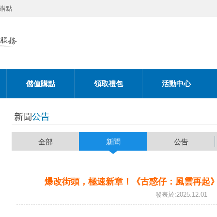
購點
儲值購點
領取禮包
活動中心
全部
新聞
公告
爆改街頭，極速新章！《古惑仔：風雲再起》
發表於:2025.12.01