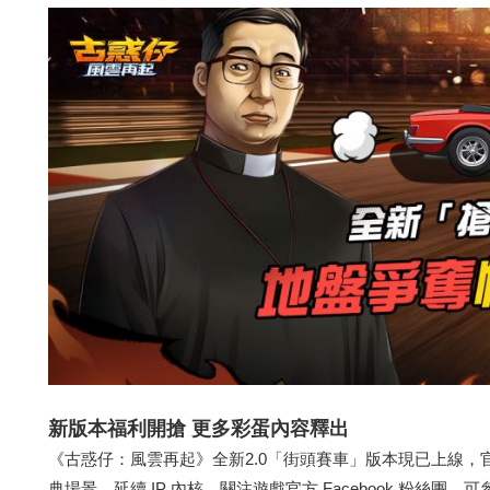
新版本福利
開搶
更多彩蛋內容釋出
《古惑仔：風雲再起》全新2.0「街頭賽車」版本現已上線
典場景，延續 IP 內核，關注遊戲官方 Facebook 粉絲