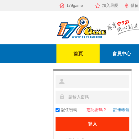
179game
加入最愛
儲值
首頁
會員中心
記住密碼
忘記密碼？
註冊帳號