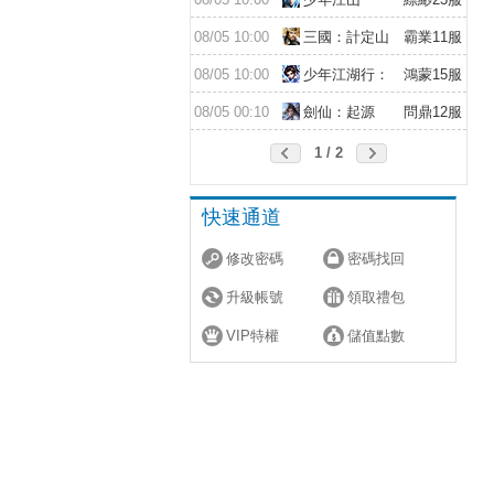
08/05 10:00
三國：計定山
霸業11服
河
08/05 10:00
少年江湖行：
鴻蒙15服
福利版
08/05 00:10
劍仙：起源
問鼎12服
1 / 2
快速通道
修改密碼
密碼找回
升級帳號
領取禮包
VIP特權
儲值點數