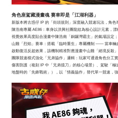
角色座駕藏漫畫魂
賽車即是「江湖利器」
新版本將古惑仔 IP 的「街頭規則」深度融入競速玩法，角
陳浩南專屬 AE86：車身以洪興社團龍紋為核心設計元素，
視覺效果高度貼合漫畫中陳浩南「銅鑼灣霸主」的氣場設定；
山雞「烈焰」賽車：搭載「臨時重生」專屬機制 —— 當車
啟動復活反超效果，該機制精准對應漫畫中山雞「絕境反殺」
團隊競速模式強化「兄弟協作」邏輯：玩家可通過角色分工
傷害防護（複刻 IP 中「兄弟擋刀」的核心場景）、駕駛「
地盤時的「先鋒戰術」），以「情義協作」替代單一競速，強化