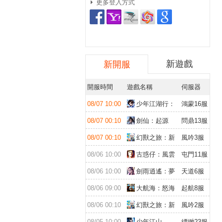
更多登入方式
新遊戲
新開服
開服時間
遊戲名稱
伺服器
08/07 10:00
少年江湖行：
鴻蒙16服
福利版
08/07 00:10
劍仙：起源
問鼎13服
08/07 00:10
幻獸之旅：新
風吟3服
紀元
08/06 10:00
古惑仔：風雲
屯門11服
再起
08/06 10:00
劍雨逍遙：夢
天道6服
幻仙緣
08/06 09:00
大航海：怒海
起航8服
遠征
08/06 00:10
幻獸之旅：新
風吟2服
紀元
08/05 10:00
少年江山
縹緲23服