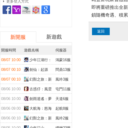
更多登入方式
即將重磅推出全新
鎖隨機奇遇、積累
返回
新遊戲
新開服
開服時間
遊戲名稱
伺服器
08/07 10:00
少年江湖行：
鴻蒙16服
福利版
08/07 00:10
劍仙：起源
問鼎13服
08/07 00:10
幻獸之旅：新
風吟3服
紀元
08/06 10:00
古惑仔：風雲
屯門11服
再起
08/06 10:00
劍雨逍遙：夢
天道6服
幻仙緣
08/06 09:00
大航海：怒海
起航8服
遠征
08/06 00:10
幻獸之旅：新
風吟2服
紀元
08/05 10:00
少年江山
縹緲23服