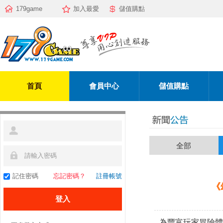
179game
加入最愛
儲值購點
首頁
會員中心
儲值購點
全部
記住密碼
忘記密碼？
註冊帳號
《
為豐富玩家冒險體