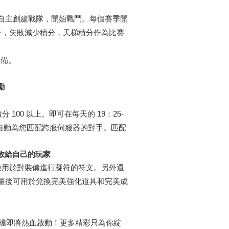
自主創建戰隊，開始戰鬥。每個賽季開
分，失敗減少積分，天梯積分作為比賽
裝備。
勵
 100 以上。即可在每天的 19：25-
會自動為您匹配跨服伺服器的對手。匹配
敗給自己的玩家
兌換用於對裝備進行凝符的符文。另外還
定量後可用於兌換完美強化道具和完美成
刪檔即將熱血啟動！更多精彩只為你綻