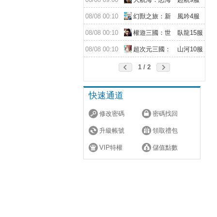
遠征
08/08 00:10
幻獸之旅：新
風吟4服
紀元
08/08 00:10
權遊三國：世
臥龍15服
界版
08/08 00:10
超次元三國：
山河10服
儲值送10倍
1 / 2
快速通道
修改密碼
密碼找回
升級帳號
領取禮包
VIP特權
儲值點數