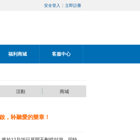
安全登入
|
立即註冊
福利商城
客服中心
活動
商城
開啟，聆聽愛的樂章！
將於12月05日展開不刪檔封測，屆時