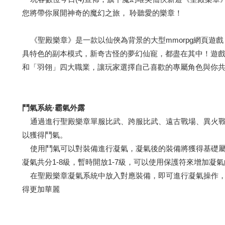
您將帶你展開神奇的魔幻之旅， 聆聽愛的樂章！
《聖殿樂章》是一款以仙俠為背景的大型mmorpg網頁遊
具特色的副本模式，新奇古怪的夢幻仙寵，都盡在其中！遊
和「羽翎」四大職業，讓玩家選擇自己喜歡的專屬角色與你
鬥氣系統·霸氣外露
通過進行聖殿樂章單服比武、跨服比武、遠古戰場、異火戰
以獲得鬥氣。
使用鬥氣可以對裝備進行凝氣，凝氣後的裝備將獲得基礎屬
凝氣共分1-8級，暫時開放1-7級，可以使用保護符來增加凝氣
在聖殿樂章凝氣系統中放入對應裝備，即可進行凝氣操作，
得更加華麗