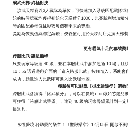
演武天梯·終極對決
演武天梯賽以3人戰隊為單位，可快速加入系統匹配戰隊或
始的時候玩家均獲得初始化天梯積分1000，比賽勝利增加積
時的匹配參考值且影響每個賽季末的獎勵。
獎勵為俠義值與綁定銅錢；俠義值可用於天梯商店兌換天梯
更有霸氣十足的稱號獎
跨服比武·誰是巔峰
只要玩家等級達 40 級，並在本服比武中參加超過 10 場，且積分
19：55 透過遊戲介面的「進入跨服比武」按鈕進入，系統
成功，點擊進入比武即可進入比武場地圖。
獲勝後可以點擊【抓來當隨從】調教
跨服比武會獲得「比武積分」，可以在炎城 npc 嶽如芯處
可獲得「跨服比武聲望」，達到 40 級的玩家聲望累計到一
長道具。
永恆夢境 聆聽愛的樂章！《聖殿樂章》12月05日 開啟不