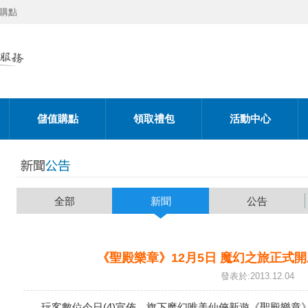
購點
儲值購點
領取禮包
活動中心
全部
新聞
公告
《聖殿樂章》12月5日 魔幻之旅正式
發表於:2013.12.04
玩客數位今日(4)宣佈，旗下魔幻唯美仙俠新遊《聖殿樂章》