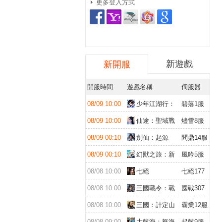
更多登入方式
新遊戲
新開服
開服時間
遊戲名稱
伺服器
08/09 10:00
少年江湖行：
碧落1服
福利版
08/09 10:00
仙途：聖域戰
燼雪8服
場
08/09 00:10
劍仙：起源
問鼎14服
08/09 00:10
幻獸之旅：新
風吟5服
紀元
08/08 10:00
七絕
七絕177
服
08/08 10:00
三國戰令：戰
國戰307
略版
服
08/08 10:00
三國：計定山
霸業12服
河
08/08 09:00
大航海：怒海
起航9服