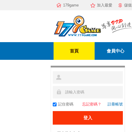
179game
加入最愛
儲值
首頁
會員中心
記住密碼
忘記密碼？
註冊帳號