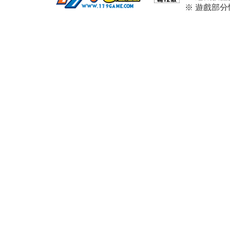
※ 遊戲部
※ 本遊戲
※ 請依個