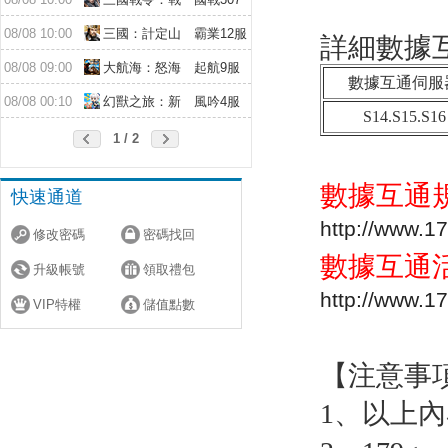
略版
服
08/08 10:00
三國：計定山
霸業12服
詳細數據
河
08/08 09:00
大航海：怒海
起航9服
數據互通伺服
遠征
08/08 00:10
幻獸之旅：新
風吟4服
S14.S15.S16
紀元
1 / 2
數據互通
快速通道
http://www.1
修改密碼
密碼找回
數據互通
升級帳號
領取禮包
http://www.1
VIP特權
儲值點數
【注意事
1、以上