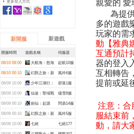
親愛的 愛
更多登入方式
為提供更
多的遊戲
玩家的需
新遊戲
新開服
動【雅典
互通預計持
開服時間
遊戲名稱
伺服器
器的登入
08/10 09:00
大航海：怒海
起航10服
遠征
互相轉告
08/10 00:10
幻獸之旅：新
風吟6服
紀元
提前或延
08/09 10:00
少年江湖行：
碧落1服
福利版
08/09 10:00
仙途：聖域戰
燼雪8服
場
08/09 00:10
劍仙：起源
問鼎14服
注意：
合
服結束前
08/09 00:10
幻獸之旅：新
風吟5服
紀元
動，請大
08/08 10:00
七絕
七絕177
服
08/08 10:00
三國戰令：戰
國戰307