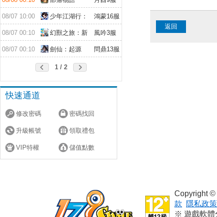
08/07 10:00
少年江湖行：
鴻蒙16服
返回
福利版
08/07 00:10
幻獸之旅：新
風吟3服
紀元
08/07 00:10
劍仙：起源
問鼎13服
1 / 2
快速通道
修改密碼
密碼找回
升級帳號
領取禮包
VIP特權
儲值點數
Copyright
款
隱私政策
※ 遊戲軟