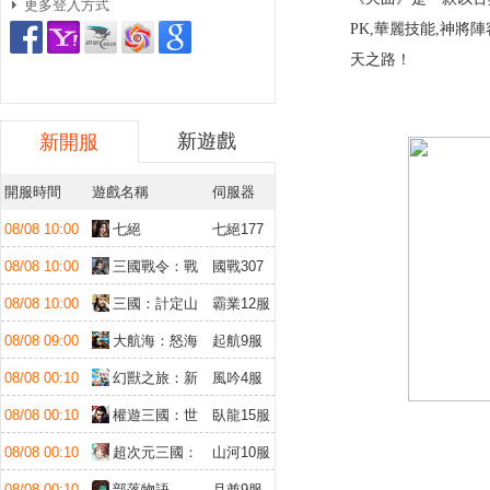
更多登入方式
PK,華麗技能,神
天之路！
新遊戲
新開服
開服時間
遊戲名稱
伺服器
08/08 10:00
七絕
七絕177
服
08/08 10:00
三國戰令：戰
國戰307
略版
服
08/08 10:00
三國：計定山
霸業12服
河
08/08 09:00
大航海：怒海
起航9服
遠征
08/08 00:10
幻獸之旅：新
風吟4服
紀元
08/08 00:10
權遊三國：世
臥龍15服
界版
08/08 00:10
超次元三國：
山河10服
儲值送10倍
08/08 00:10
部落物語
月酋9服