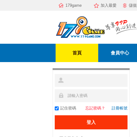
179game
加入最愛
儲值
首頁
會員中心
記住密碼
忘記密碼？
註冊帳號