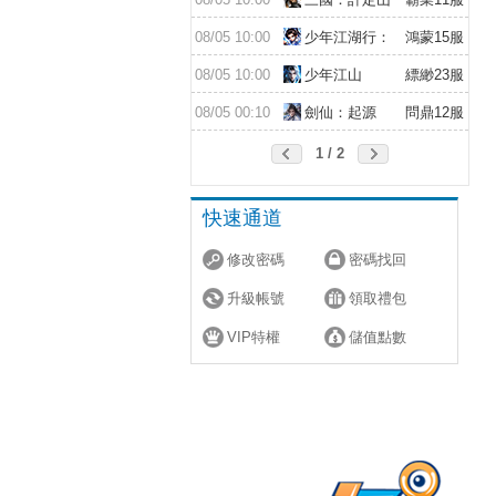
河
08/05 10:00
少年江湖行：
鴻蒙15服
福利版
08/05 10:00
少年江山
縹緲23服
08/05 00:10
劍仙：起源
問鼎12服
1 / 2
快速通道
修改密碼
密碼找回
升級帳號
領取禮包
VIP特權
儲值點數