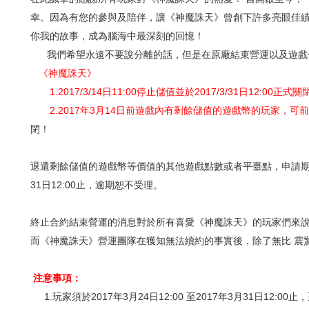
幸。因為有您的參與及陪伴，讓《神魔誅天》
曾創下許多亮眼佳
你我的故事，成為腦海中最深刻的回憶！
我們希望永遠不要說分離的話，但是在原廠結束營運以及遊戲
《神魔誅天》
1.2017/3/14日11:00停止儲值並於2017/3/31日12:00正式
2.
2017年3月14日前遊戲內有剩餘儲值的遊戲幣的玩家，可
閉！
退還剩餘儲值的遊戲幣等價值的其他遊戲點數或者平臺點，申請期間為20
31日12:00止，逾期恕不受理。
終止合約結束營運的消息對於所有喜愛《神魔誅天》的玩家們來
而《神魔誅天》營運團隊在獲知無法續約的事實後，除了無比 震
注意事項：
1.玩家須於2017年3月24日12:00 至2017年3月31日12