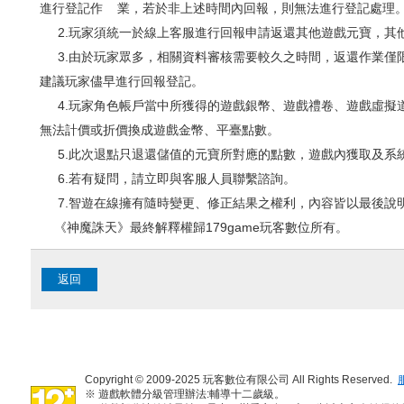
進行登記作
業，若於非上述時間內回報，則無法進行登記處理
2.玩家須統一於線上客服進行回報申請返還其他遊戲元寶，其
3.由於玩家眾多，相關資料審核需要較久之時間，返還作業僅限
建議玩家儘早進行回報登記。
4.玩家角色帳戶當中所獲得的遊戲銀幣、遊戲禮卷、遊戲虛擬
無法計價或折價換成遊戲金幣、平臺點數。
5.此次退點只退還儲值的元寶所對應的點數，遊戲內獲取及系統
6.若有疑問，請立即與客服人員聯繫諮詢。
7.智遊在線擁有隨時變更、修正結果之權利，內容皆以最後說
《神魔誅天》最終解釋權歸179game玩客數位所有。
返回
Copyright © 2009-2025 玩客數位有限公司 All Rights Reserved.
※ 遊戲軟體分級管理辦法:輔導十二歲級。