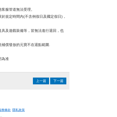
。
他客服管道無法受理。
於規定時間內(不含例假日及國定假日)，
道具及遊戲裝備等，皆無法進行退回，也
補償發放的元寶不在退點範圍.
明為准
上一篇
下一篇
服務條款
隱私政策