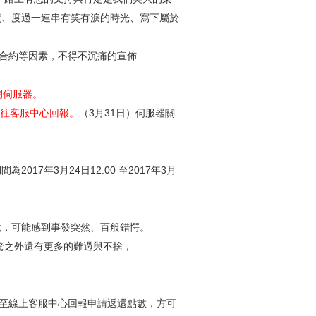
績、度過一連串有笑有淚的時光、寫下屬於
合約等因素，不得不沉痛的宣佈
關閉伺服器。
前往客服中心回報。
（3月31日）伺服器關
17年3月24日12:00 至2017年3月
說，可能感到事發突然、百般錯愕。
驚之外還有更多的難過與不捨，
:00止，至線上客服中心回報申請返還點數，方可