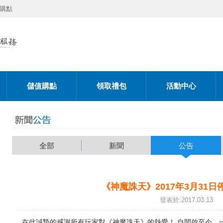
購點
儲值購點
領取禮包
活動中心
全部
新聞
公告
《神魔誅天》2017年3月31
發表於:2017.03.13
在此誠摯的感謝所有玩家對《神魔誅天》的熱愛！ 自開啟至今，