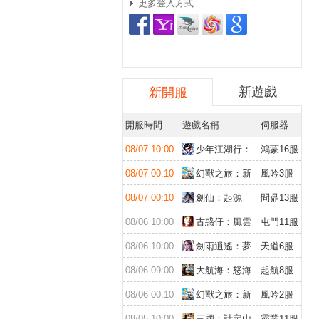
更多登入方式
新遊戲
新開服
開服時間
遊戲名稱
伺服器
08/07 10:00
少年江湖行：
鴻蒙16服
福利版
08/07 00:10
幻獸之旅：新
風吟3服
紀元
08/07 00:10
劍仙：起源
問鼎13服
08/06 10:00
古惑仔：風雲
屯門11服
再起
08/06 10:00
劍雨逍遙：夢
天道6服
幻仙緣
08/06 09:00
大航海：怒海
起航8服
遠征
08/06 00:10
幻獸之旅：新
風吟2服
紀元
08/05 10:00
三國：計定山
霸業11服