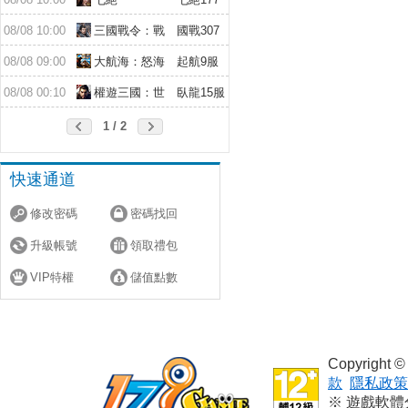
服
08/08 10:00
三國戰令：戰
國戰307
略版
服
08/08 09:00
大航海：怒海
起航9服
遠征
08/08 00:10
權遊三國：世
臥龍15服
界版
1 / 2
快速通道
修改密碼
密碼找回
升級帳號
領取禮包
VIP特權
儲值點數
Copyright
款
隱私政策
※ 遊戲軟