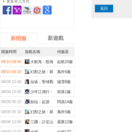
更多登入方式
返回
新遊戲
新開服
開服時間
遊戲名稱
伺服器
08/10 09:00
大航海：怒海
起航10服
遠征
08/10 00:10
幻獸之旅：新
風吟6服
紀元
08/09 10:00
仙途：聖域戰
燼雪8服
場
08/09 10:00
少年江湖行：
碧落1服
福利版
08/09 00:10
劍仙：起源
問鼎14服
08/09 00:10
幻獸之旅：新
風吟5服
紀元
08/08 10:00
三國：計定山
霸業12服
河
08/08 10:00
七絕
七絕177