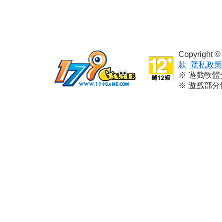
Copyright
款
隱私政策
※ 遊戲軟
※ 遊戲部
※ 本遊戲
※ 請依個