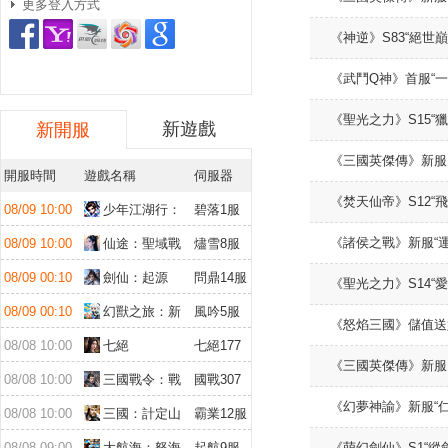
更多登入方式
《神逆》S83“絕世巔
《武鬥Q神》首服“一
《聖光之力》S15“獵之
新遊戲
新開服
《三國英傑傳》新服【
開服時間
遊戲名稱
伺服器
《焚天仙帝》S12“飛
08/09 10:00
少年江湖行：
碧落1服
福利版
《諸侯之戰》新服“運籌
08/09 10:00
仙途：聖域戰
燼雪8服
場
08/09 00:10
劍仙：起源
問鼎14服
《聖光之力》S14“愛之
08/09 00:10
幻獸之旅：新
風吟5服
《怒焰三國》儲值送
紀元
08/08 10:00
七絕
七絕177
《三國英傑傳》新服【
服
08/08 10:00
三國戰令：戰
國戰307
略版
服
《幻夢神諭》新服“仁者
08/08 10:00
三國：計定山
霸業12服
河
08/08 09:00
大航海：怒海
起航9服
《萌幻劍仙》S1“縱劍狂