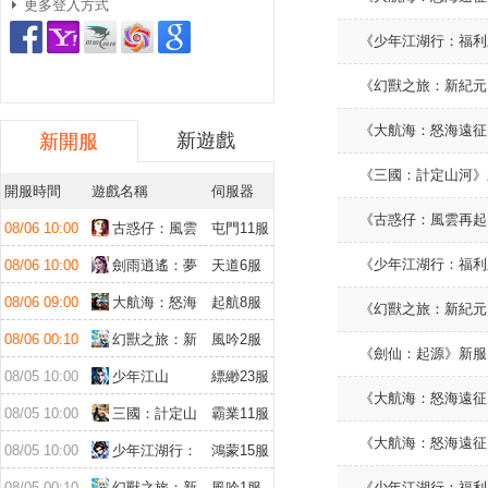
更多登入方式
《少年江湖行：福利版
《幻獸之旅：新紀元》
《大航海：怒海遠征》新
新遊戲
新開服
《三國：計定山河》新服
開服時間
遊戲名稱
伺服器
《古惑仔：風雲再起》
08/06 10:00
古惑仔：風雲
屯門11服
再起
《少年江湖行：福利版
08/06 10:00
劍雨逍遙：夢
天道6服
幻仙緣
08/06 09:00
大航海：怒海
起航8服
《幻獸之旅：新紀元》
遠征
08/06 00:10
幻獸之旅：新
風吟2服
《劍仙：起源》新服 『
紀元
08/05 10:00
少年江山
縹緲23服
《大航海：怒海遠征》新
08/05 10:00
三國：計定山
霸業11服
河
《大航海：怒海遠征》新
08/05 10:00
少年江湖行：
鴻蒙15服
福利版
08/05 00:10
幻獸之旅：新
風吟1服
《少年江湖行：福利版