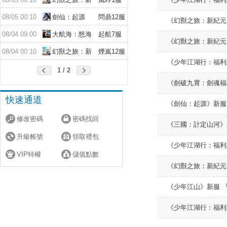
紀元
08/05 00:10
劍仙：起源
問鼎12服
《幻獸之旅：新紀元》
08/04 09:00
大航海：怒海
起航7服
《幻獸之旅：新紀元》
遠征
08/04 00:10
幻獸之旅：新
煙嵐12服
《少年江湖行：福利版
紀元
1 / 2
《劍破九霄：劍魂福利版
快速通道
《劍仙：起源》新服 『
修改密碼
密碼找回
《三國：計定山河》新服
升級帳號
領取禮包
《少年江湖行：福利版
VIP特權
儲值點數
《幻獸之旅：新紀元》
《少年江山》新服 『縹
《少年江湖行：福利版