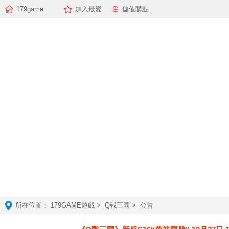
179game
加入最愛
儲值購點
所在位置：
179GAME遊戲
>
Q戰三國
> 公告