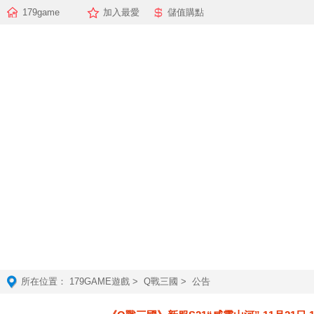
179game
加入最愛
儲值購點
所在位置：
179GAME遊戲
>
Q戰三國
> 公告