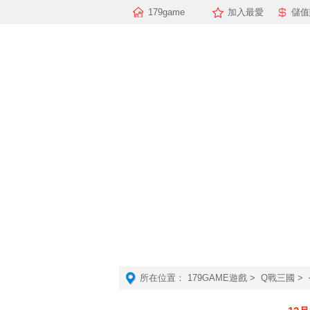
179game
加入最愛
儲值
所在位置：
179GAME遊戲
>
Q戰三國
>