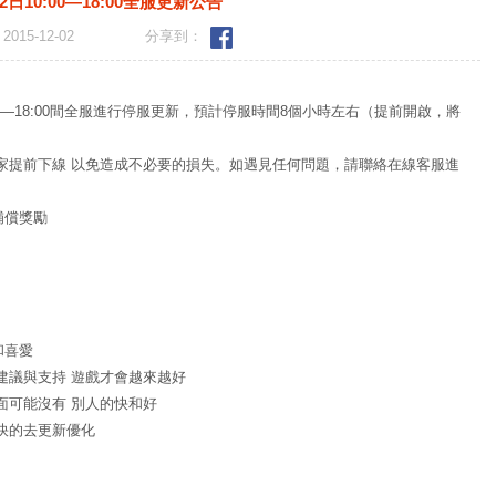
2日10:00—18:00全服更新公告
2015-12-02
分享到：
0—18:00間全服進行停服更新，預計停服時間8個小時左右（提前開啟，將
家提前下線 以免造成不必要的損失。如遇見任何問題，請聯絡在線客服進
補償獎勵
和喜愛
建議與支持 遊戲才會越來越好
面可能沒有 別人的快和好
快的去更新優化