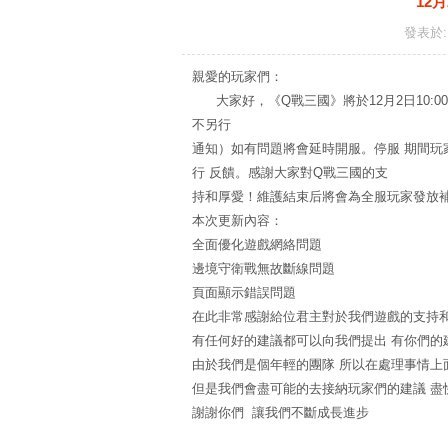
12月
發表於: 
親愛的玩家們：
大家好，《Q戰三國》將於12月2日10:0
不另行
通知）如有問題將會延時開服。停服 期間玩
行 反饋。感謝大家對Q戰三國的支
持和厚愛！維護結束后將會為全服玩家發放
本次更新內容：
全面優化遊戲網絡問題
邊境守衛戰無故斷線問題
頁面顯示錯誤問題
在此非常感謝給位君主對於我們遊戲的支持
有任何好的建議都可以向我們提出 有你們的
由於我們是個年輕的團隊 所以在處理事情上
但是我們會盡可能的去接納玩家們的建議 盡
謝謝你們 讓我們不斷成長進步