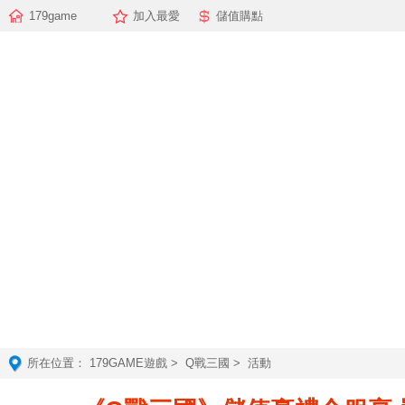
179game
加入最愛
儲值購點
所在位置：
179GAME遊戲
>
Q戰三國
> 活動