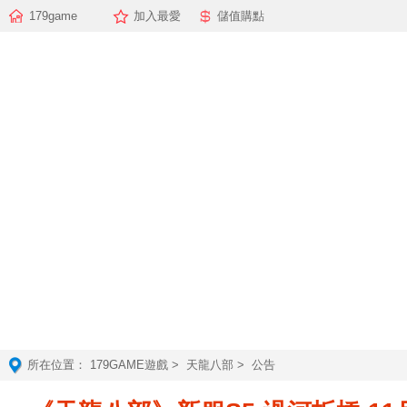
179game
加入最愛
儲值購點
所在位置：
179GAME遊戲
>
天龍八部
> 公告