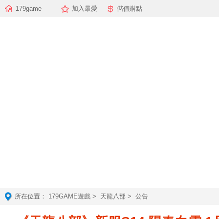
179game
加入最愛
儲值購點
所在位置：
179GAME遊戲
>
天龍八部
> 公告