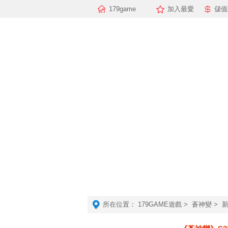
179game
加入最愛
儲值
所在位置：
179GAME遊戲
>
蒼神變
> 