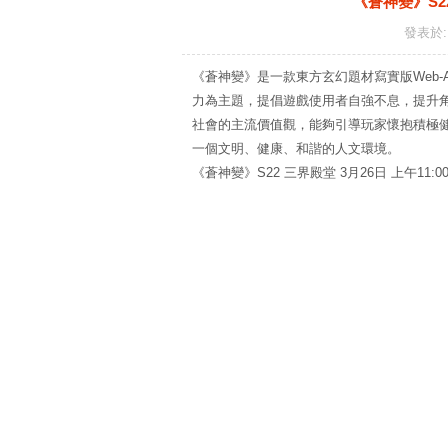
《蒼神變》S22
發表於: 
《蒼神變》是一款東方玄幻題材寫實版Web
力為主題，提倡遊戲使用者自強不息，提升
社會的主流價值觀，能夠引導玩家懷抱積極
一個文明、健康、和諧的人文環境。
《蒼神變》S22 三界殿堂 3月26日 上午11:0