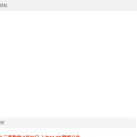
購點
新聞