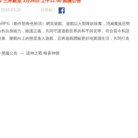
 三界殿堂 3月26日 上午11:00 開服公告
2015-03-26
分享到：
-ARPG（動作類角色扮演）網頁遊戲。遊戲以人類降妖除魔，消滅魔族惡勢
角色自身能力，維護正義，共同守護遊戲世界的和平與安寧。符合當今和諧
健康、樂觀向上的態度進入遊戲，且將遊戲體驗更好地實踐生活，共同打造
0 開服公告 --- 諸神之戰 唯蒼神變