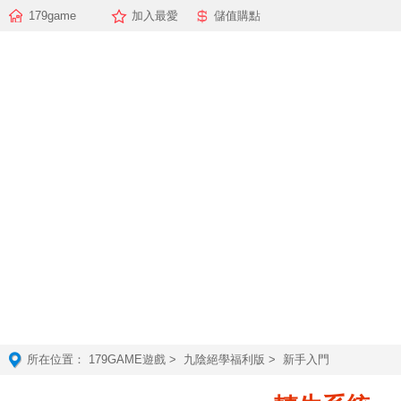
179game
加入最愛
儲值購點
所在位置：
179GAME遊戲
>
九陰絕學福利版
> 新手入門