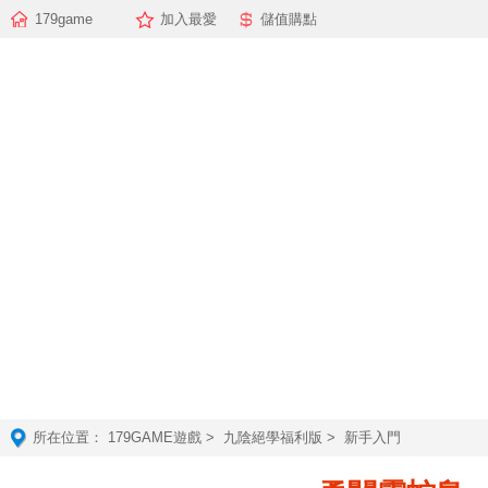
179game
加入最愛
儲值購點
所在位置：
179GAME遊戲
>
九陰絕學福利版
> 新手入門