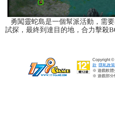
勇闖靈蛇島是一個幫派活動，需要
試探，最終到達目的地，合力擊殺BO
Copyright
款
隱私政策
※ 遊戲軟
※ 遊戲部
※ 本遊戲
※ 請依個