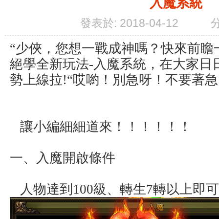
入魔系統
發表於: 2018-04-12
“少俠，您想一戰成神嗎？快來前瞻
絕學全新玩法-入魔系統，在大家日
勢上線拉!“哎喲！別急呀！不要
讓小編細細道來！！！！！！
一、入魔開啟條件
人物達到100級、轉生7轉以上即