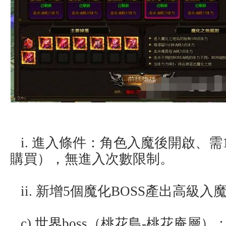
i. 進入條件：角色入魔後開啟、需
購買），無進入次數限制。
ii. 新增5個魔化BOSS產出高級入
c) 世界boss（桃花島-桃花庵層）