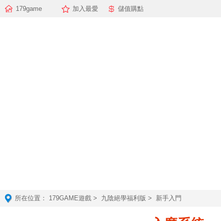
179game
加入最愛
儲值購點
所在位置：
179GAME遊戲
>
九陰絕學福利版
> 新手入門