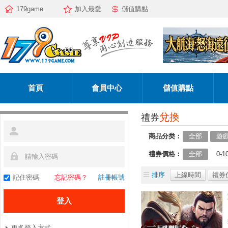
179game
加入最愛
儲值購點
首頁
會員中心
儲值購點
兌換
禮券
商品分类：
全部
遊
禮券價格：
全部
0-1
排序
上線時間
禮券
記住密碼
忘記密碼？
註冊帳號
更多登入方式