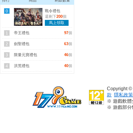
排行
商品
剩餘數量
0
戰令禮包
還剩下
200
個
馬上領取
1
帝王禮包
97
個
2
劍聖禮包
63
個
3
限量元寶禮包
46
個
4
洪荒禮包
40
個
Copyright
款
隱私政策
※ 遊戲軟
※ 遊戲部
※ 本遊戲
※ 請依個