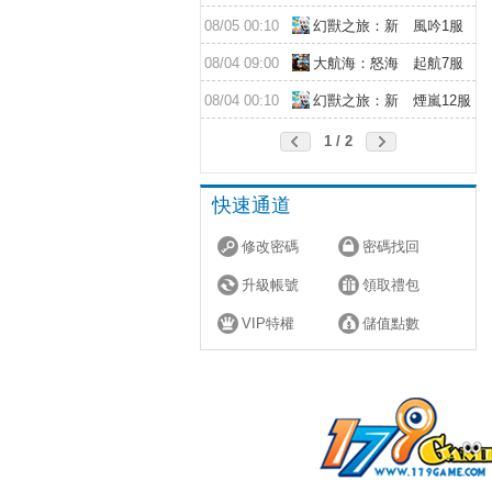
08/05 00:10
幻獸之旅：新
風吟1服
紀元
08/04 09:00
大航海：怒海
起航7服
遠征
08/04 00:10
幻獸之旅：新
煙嵐12服
紀元
1 / 2
快速通道
修改密碼
密碼找回
升級帳號
領取禮包
VIP特權
儲值點數