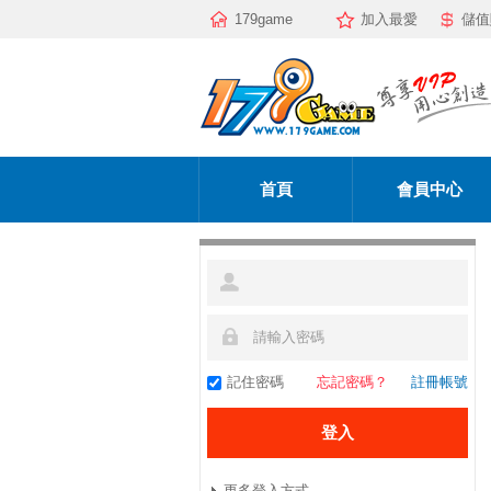
179game
加入最愛
儲值
首頁
會員中心
記住密碼
忘記密碼？
註冊帳號
更多登入方式