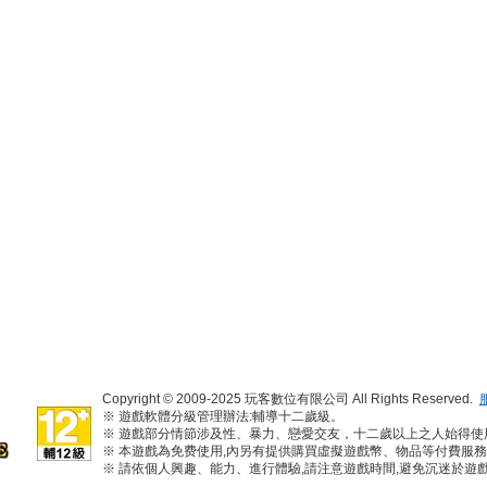
Copyright © 2009-2025 玩客數位有限公司 All Rights Reserved.
※ 遊戲軟體分級管理辦法:輔導十二歲級。
※ 遊戲部分情節涉及性、暴力、戀愛交友，十二歲以上之人始得使
※ 本遊戲為免费使用,內另有提供購買虛擬遊戲幣、物品等付費服
※ 請依個人興趣、能力、進行體驗,請注意遊戲時間,避免沉迷於遊