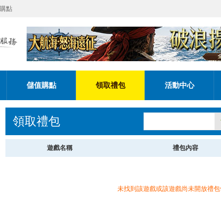
購點
儲值購點
領取禮包
活動中心
領取禮包
遊戲名稱
禮包內容
未找到該遊戲或該遊戲尚未開放禮包