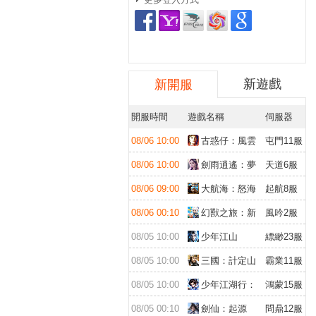
新遊戲
新開服
開服時間
遊戲名稱
伺服器
08/06 10:00
古惑仔：風雲
屯門11服
再起
08/06 10:00
劍雨逍遙：夢
天道6服
幻仙緣
08/06 09:00
大航海：怒海
起航8服
遠征
08/06 00:10
幻獸之旅：新
風吟2服
紀元
08/05 10:00
少年江山
縹緲23服
08/05 10:00
三國：計定山
霸業11服
河
08/05 10:00
少年江湖行：
鴻蒙15服
福利版
08/05 00:10
劍仙：起源
問鼎12服