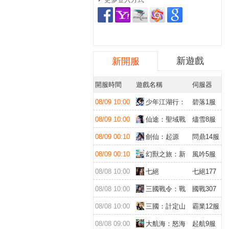
新遊戲
新開服
開服時間
遊戲名稱
伺服器
08/09 10:00
少年江湖行：
碧落1服
福利版
08/09 10:00
仙途：聖域戰
燼雪8服
場
08/09 00:10
劍仙：起源
問鼎14服
08/09 00:10
幻獸之旅：新
風吟5服
紀元
08/08 10:00
七絕
七絕177
服
08/08 10:00
三國戰令：戰
國戰307
略版
服
08/08 10:00
三國：計定山
霸業12服
河
08/08 09:00
大航海：怒海
起航9服