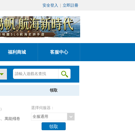
安全登入
|
立即註冊
福利商城
客服中心
領取
選擇伺服器：
）
全服通用
1、萬能殘卷