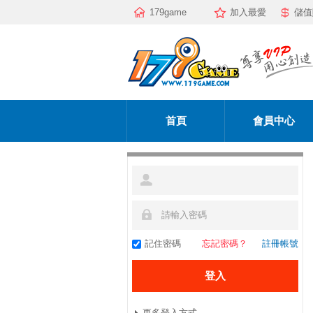
179game
加入最愛
儲值
首頁
會員中心
記住密碼
忘記密碼？
註冊帳號
更多登入方式