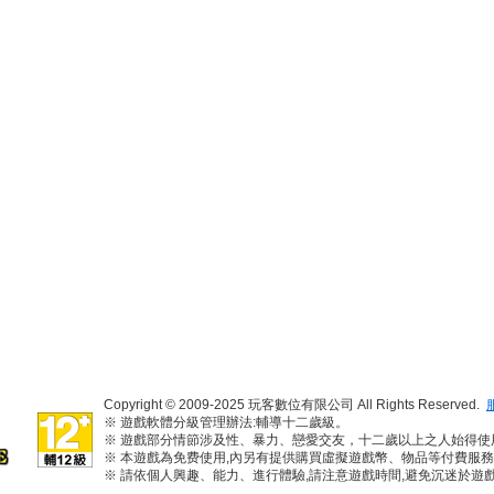
Copyright © 2009-2025 玩客數位有限公司 All Rights Reserved.
※ 遊戲軟體分級管理辦法:輔導十二歲級。
※ 遊戲部分情節涉及性、暴力、戀愛交友，十二歲以上之人始得使
※ 本遊戲為免费使用,內另有提供購買虛擬遊戲幣、物品等付費服
※ 請依個人興趣、能力、進行體驗,請注意遊戲時間,避免沉迷於遊