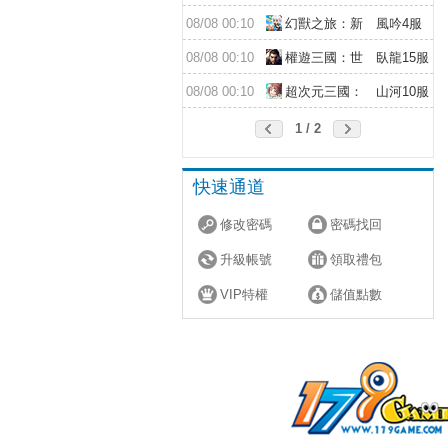
遠征
08/08 00:10
幻獸之旅：新
風吟4服
紀元
08/08 00:10
權遊三國：世
臥龍15服
界版
08/08 00:10
超次元三國：
山河10服
儲值送10倍
1 / 2
快速通道
修改密碼
密碼找回
升級帳號
領取禮包
VIP特權
儲值點數