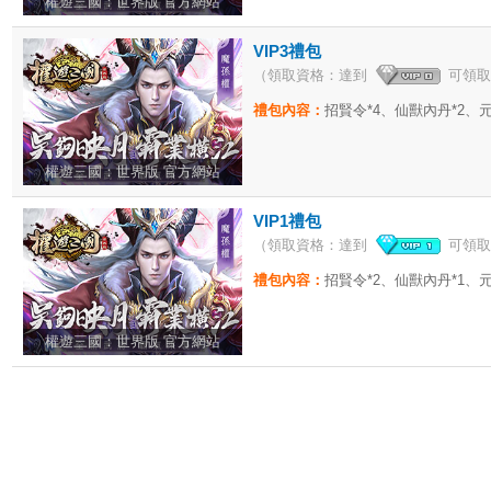
權遊三國：世界版
官方網站
VIP3禮包
（領取資格：達到
可領取
禮包內容：
招賢令*4、仙獸內丹*2、元
權遊三國：世界版
官方網站
VIP1禮包
（領取資格：達到
可領取
禮包內容：
招賢令*2、仙獸內丹*1、元
權遊三國：世界版
官方網站