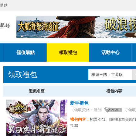
購點
儲值購點
領取禮包
活動中心
領取禮包
權遊三國：世界版
遊戲名稱
禮包內容
新手禮包
（領取資格：達到
可領取
禮包內容：
招賢令*1、隨機印章寶箱*
*100