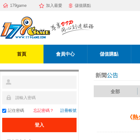
179game
加入最愛
儲值購點
首頁
會員中心
儲值購點
全部
記住密碼
忘記密碼？
註冊帳號
《熱火