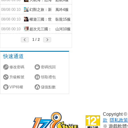
遠征
08/08 00:10
幻獸之旅：新
風吟4服
紀元
08/08 00:10
權遊三國：世
臥龍15服
界版
08/08 00:10
超次元三國：
山河10服
儲值送10倍
1 / 2
快速通道
修改密碼
密碼找回
升級帳號
領取禮包
VIP特權
儲值點數
Copyright
款
隱私政策
※ 遊戲軟