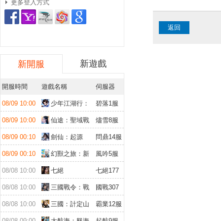
更多登入方式
返回
新遊戲
新開服
開服時間
遊戲名稱
伺服器
08/09 10:00
少年江湖行：
碧落1服
福利版
08/09 10:00
仙途：聖域戰
燼雪8服
場
08/09 00:10
劍仙：起源
問鼎14服
08/09 00:10
幻獸之旅：新
風吟5服
紀元
08/08 10:00
七絕
七絕177
服
08/08 10:00
三國戰令：戰
國戰307
略版
服
08/08 10:00
三國：計定山
霸業12服
河
08/08 09:00
大航海：怒海
起航9服