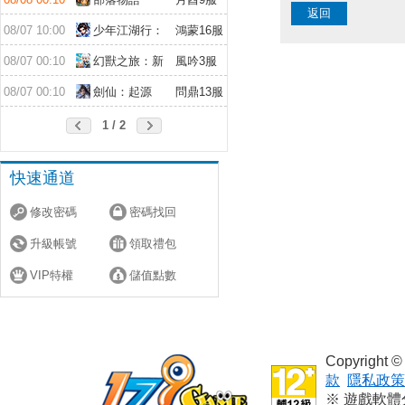
返回
08/07 10:00
少年江湖行：
鴻蒙16服
福利版
08/07 00:10
幻獸之旅：新
風吟3服
紀元
08/07 00:10
劍仙：起源
問鼎13服
1 / 2
快速通道
修改密碼
密碼找回
升級帳號
領取禮包
VIP特權
儲值點數
Copyright
款
隱私政策
※ 遊戲軟