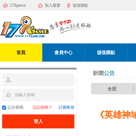
179game
加入最愛
儲值購點
首頁
會員中心
儲值購點
全部
記住密碼
忘記密碼？
註冊帳號
《英雄神域