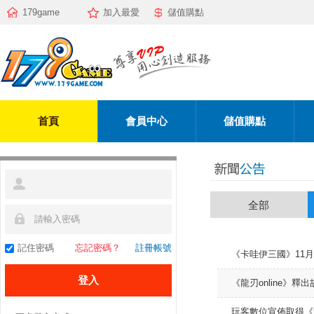
179game
加入最愛
儲值購點
首頁
會員中心
儲值購點
全部
記住密碼
忘記密碼？
註冊帳號
《卡哇伊三國》11月
《龍刃online》
玩客數位宣佈取得《