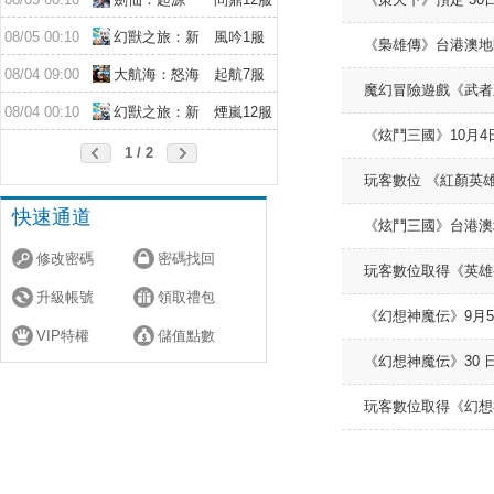
08/05 00:10
幻獸之旅：新
風吟1服
《梟雄傳》台港澳地區
紀元
08/04 09:00
大航海：怒海
起航7服
魔幻冒險遊戲《武者
遠征
08/04 00:10
幻獸之旅：新
煙嵐12服
《炫鬥三國》10月
紀元
1 / 2
玩客數位 《紅顏英
快速通道
《炫鬥三國》台港澳地
修改密碼
密碼找回
玩客數位取得《英雄
升級帳號
領取禮包
《幻想神魔伝》9月
VIP特權
儲值點數
《幻想神魔伝》30
玩客數位取得《幻想