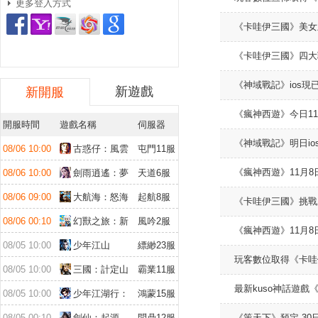
更多登入方式
《卡哇伊三國》美女
《卡哇伊三國》四大
《神域戰記》ios
新遊戲
新開服
《瘋神西遊》今日11
開服時間
遊戲名稱
伺服器
《神域戰記》明日io
08/06 10:00
古惑仔：風雲
屯門11服
再起
《瘋神西遊》11月
08/06 10:00
劍雨逍遙：夢
天道6服
幻仙緣
08/06 09:00
大航海：怒海
起航8服
《卡哇伊三國》挑戰
遠征
08/06 00:10
幻獸之旅：新
風吟2服
《瘋神西遊》11月
紀元
08/05 10:00
少年江山
縹緲23服
玩客數位取得《卡哇
08/05 10:00
三國：計定山
霸業11服
河
最新kuso神話遊
08/05 10:00
少年江湖行：
鴻蒙15服
福利版
08/05 00:10
劍仙：起源
問鼎12服
《策天下》預定 30