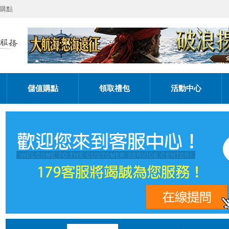
購點
儲值購點
領取禮包
活動中心