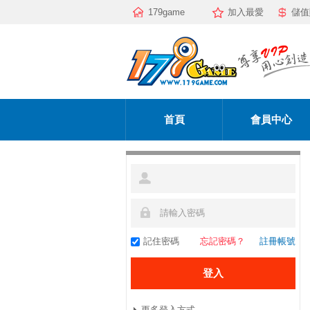
179game
加入最愛
儲值
首頁
會員中心
記住密碼
忘記密碼？
註冊帳號
更多登入方式