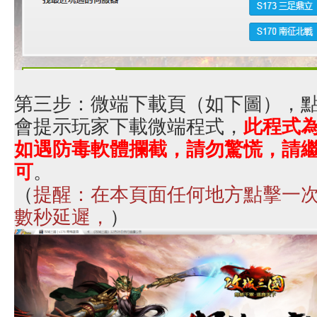
第三步：微端下載頁（如下圖），
會提示玩家下載微端程式，
此程式
如遇防毒軟體攔截，請勿驚慌，請
可
。
（
提醒：在本頁面任何地方點擊一
數秒延遲，
）